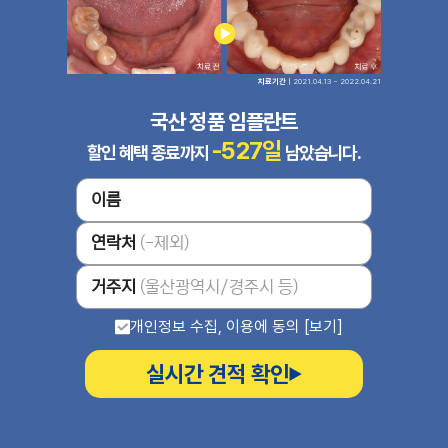
치료기간
ㅣ2021.04.13 ~ 2022.04.21
국산 정품 임플란트
-527
일
할인 혜택 종료까지
남았습니다.
이름
연락처
(-제외)
거주지
(울산광역시/경주시 등)
개인정보 수집, 이용에 동의 [보기]
실시간 견적 확인