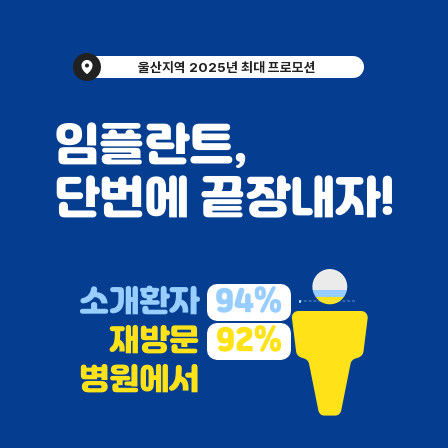
울산지역 2025년 최대 프로모션
임플란트,
단번에 끝장내자!
소
개
환
자
9
4
%
재
방
문
9
2
%
병원에서