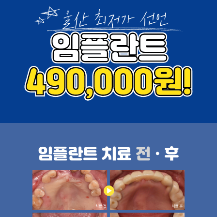
임플란트 치료
전
•후