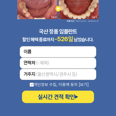
치료기간
ㅣ2021.04.13 ~ 2022.04.21
국산 정품 임플란트
-526
일
할인 혜택 종료까지
남았습니다.
이름
연락처
(-제외)
거주지
(울산광역시/경주시 등)
개인정보 수집, 이용에 동의 [보기]
실시간 견적 확인