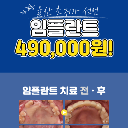
임플란트 치료
전
•후