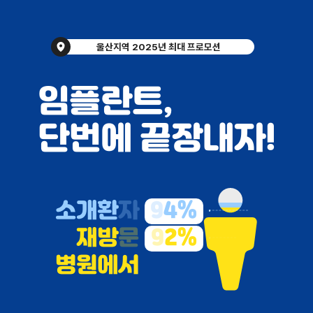
울산지역 2025년 최대 프로모션
임플란트,
단번에 끝장내자!
소
개
환
자
9
4
%
재
방
문
9
2
%
병원에서