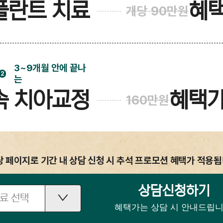
플란트 치료
혜
개당 90만원
3~9개월 안에 끝나
2
는
속 치아교정
혜택
160만원
당 페이지로 기간 내 상담 신청 시 추석 프로모션 혜택가 적용됩
상담신청하기
료 선택
혜택가는 상담 시 안내드립니