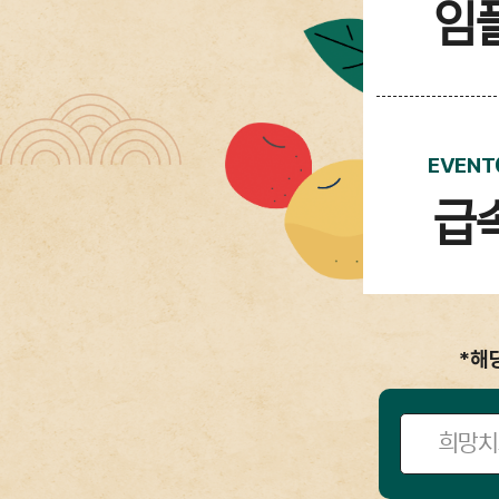
임
EVENT
급
*해
희망치