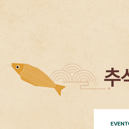
추
EVENT