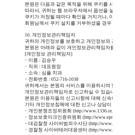
  본원은 다음과 같은 목적을 위해 쿠키를 사용합니다.
  따라서, 귀하는 웹 브라우저에서 옵션을 설정함으로써
  쿠키가 저장될 때마다 확인을 거치거나, 아니면 모든
  회원님께서 쿠키 설치를 거부하셨을 경우 일부 서비
  10. 개인정보관리책임자

  귀하의 개인정보를 보호하고 개인정보와 관련한 불만
  본원은 아래와 같이 개인정보관리책임자를 두고 있습
  [개인정보 관리책임자]

  ･ 이름 : 김승우

  ･ 직위 : 대표원장

  ･ 소속 : 심플 치과

  ･ 전화번호 : 052-716-1038

  귀하께서는 본원의 서비스를 이용하시며 발생하는 모
  개인정보관리책임자로 신고하실 수 있습니다.

  본원은 이용자들의 신고사항에 대해 신속하게 충분한 
  기타 개인정보침해에 대한 신고나 상담이 필요하신 
  ･ 개인분쟁조정위원회 (http://www.1336.or.kr / 1336)

  ･ 정보보호마크인증위원회 (http://www.eprivacy.or.kr / (0
  ･ 대검찰청 사이버범죄수사단 (http://www.spo.go.kr / (02
  ･ 경찰청 사이버테러대응센터 (http://www.ctrc.go.kr / (02