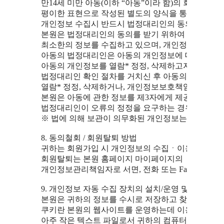
  만14세 미만 아동(이하 “아동”이라 함)의 회원가입은
  평이한 표현으로 작성된 별도의 양식을 통해 이루어지
  개인정보 수집시 반드시 법정대리인의 동의를 구하고
  본원은 법정대리인의 동의를 받기 위하여 아동으로부
  최소한의 정보를 수집하고 있으며, 개인정보취급방침
  아동의 법정대리인은 아동의 개인정보에 대한 열람, 
  아동의 개인정보를 열람* 정정, 삭제하고자 할 경우
  법정대리인 확인 절차를 거치신 후 아동의 개인정보
  열람* 정정, 삭제하거나, 개인정보보호책임자로 서면,
  본원은 아동에 관한 정보를 제3자에게 제공하거나 
  법정대리인이 오류의 정정을 요구하는 경우 그 오류
  ※ 법에 의해 보관이 의무화된 개인정보는 요청이 
  8. 동의철회 / 회원탈퇴 방법

  귀하는 회원가입 시 개인정보의 수집ㆍ이용 및 제공
  회원탈퇴는 본원 홈페이지 마이페이지의 『회원탈퇴』
  개인정보관리책임자로 서면, 전화 또는 Fax 등으
  9. 개인정보 자동 수집 장치의 설치/운영 및 그 거부에
  본원은 귀하의 정보를 수시로 저장하고 찾아내는 ‘쿠키(c
  쿠키란 본원의 웹사이트를 운영하는데 이용되는 서버
  아주 작은 텍스트 파일로서 귀하의 컴퓨터 하드디스